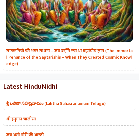
सप्तऋषियों की अमर साधना – जब उन्होंने रचा था ब्रह्मांडीय ज्ञान (The Immorta
l Penance of the Saptarishis – When They Created Cosmic Knowl
edge)
Latest HinduNidhi
శ్రీ లలితా సహస్రనామం (Lalitha Sahasranamam Telugu)
श्री हनुमान चालीसा
जय अम्बे गौरी की आरती