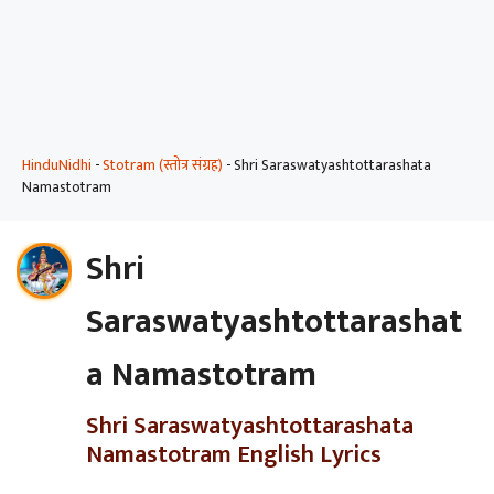
HinduNidhi
-
Stotram (स्तोत्र संग्रह)
-
Shri Saraswatyashtottarashata
Namastotram
Shri
Saraswatyashtottarashat
a Namastotram
Shri Saraswatyashtottarashata
Namastotram English Lyrics