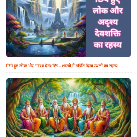
छिपे हुए लोक और अदृश्य देवशक्ति – शास्त्रों में वर्णित दिव्य स्थलों का रहस्य