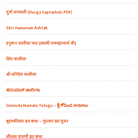
दुर्गा सप्तशती (Durga Saptashati PDF)
Shri Hanuman Ashtak
हनुमान चालीसा पाठ {स्वामी रामभद्राचार्य जी}
शिव चालीसा
श्री शनिदेव चालीसा
ಹನುಮಾನ್ ಚಾಲೀಸಾ
Govinda Namalu Telugu – శ్రీ గోవింద నామాలు
बृहस्पतिवार व्रत कथा – गुरुवार व्रत पूजन
शीतला सप्तमी व्रत कथा