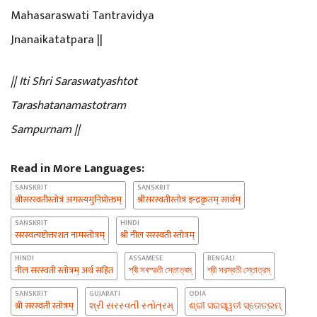
Mahasaraswati Tantravidya
Jnanaikatatpara ||
|| Iti Shri Saraswatyashtot
Tarashatanamastotram
Sampurnam ||
Read in More Languages:
SANSKRIT
SANSKRIT
श्रीसरस्वतीस्तोत्रं अगस्त्यमुनिप्रोक्तम्
श्रीसरस्वतीस्तोत्रं इन्द्रकृतम् सार्थम्
SANSKRIT
HINDI
सरस्वत्यष्टोत्तरशत नामस्तोत्रम्
श्री नील सरस्वती स्तोत्रम्
HINDI
ASSAMESE
BENGALI
नील सरस्वती स्तोत्रम् अर्थ सहित
শ্ৰী সৰস্ৱতী স্তোত্ৰম্
শ্রী সরস্বতী স্তোত্রম্
SANSKRIT
GUJARATI
ODIA
श्री सरस्वती स्तोत्रम्
શ્રી સરસ્વતી સ્તોત્રમ્
ଶ୍ରୀ ସରସ୍ୱତୀ ସ୍ତୋତ୍ରମ୍