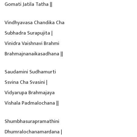
Gomati Jatila Tatha ||
Vindhyavasa Chandika Cha
Subhadra Surapujita |
Vinidra Vaishnavi Brahmi
Brahmajnanaikasadhana ||
Saudamini Sudhamurti
Ssvina Cha Svasini |
Vidyarupa Brahmajaya
Vishala Padmalochana ||
Shumbhasurapramathini
Dhumralochanamardana |