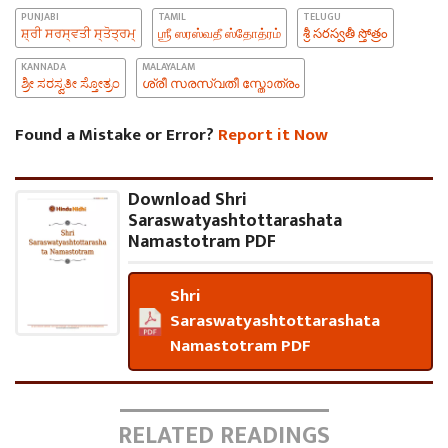
PUNJABI
TAMIL
TELUGU
ਸ਼੍ਰੀ ਸਰਸ੍ਵਤੀ ਸ੍ਤੋਤ੍ਰਮ੍
ஶ்ரீ ஸரஸ்வதீ ஸ்தோத்ரம்
శ్రీ సరస్వతీ స్తోత్రం
KANNADA
MALAYALAM
ಶ್ರೀ ಸರಸ್ವತೀ ಸ್ತೋತ್ರಂ
ശ്രീ സരസ്വതീ സ്തോത്രം
Found a Mistake or Error?
Report it Now
Download Shri
Saraswatyashtottarashata
Namastotram PDF
Shri
Saraswatyashtottarashata
Namastotram PDF
RELATED READINGS