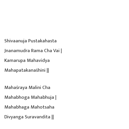
Shivaanuja Pustakahasta
Jnanamudra Rama Cha Vai |
Kamarupa Mahavidya
Mahapatakanaśhini ||
Mahaśraya Malini Cha
Mahabhoga Mahabhuja |
Mahabhaga Mahotsaha
Divyanga Suravandita ||