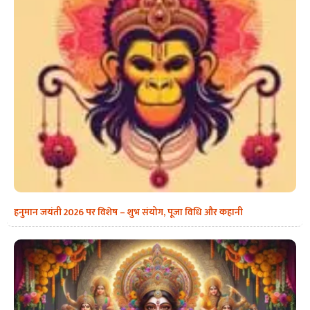
हनुमान जयंती 2026 पर विशेष – शुभ संयोग, पूजा विधि और कहानी