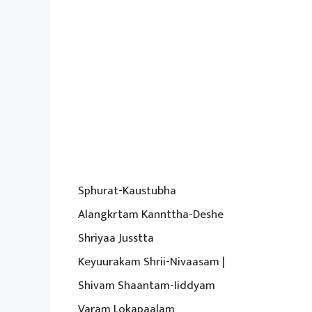
Sphurat-Kaustubha
Alangkrtam Kannttha-Deshe
Shriyaa Jusstta
Keyuurakam Shrii-Nivaasam |
Shivam Shaantam-Iiddyam
Varam Lokapaalam