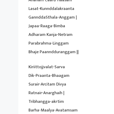
Lasat-Kunnddalakraanta
GannddaSthala-Anggam |
Japaa-Raaga-Bimba
Adharam Kanja-Netram
Parabrahma-Linggam
Bhaje Paanndduranggam ||
Kiriittojjvalat-Sarva
Dik-Praanta-Bhaagam
Surair-Arcitam Divya
Ratnair-Anarghaih |
Tribhangga-akrtim
Barha-Maalya-Avatamsam