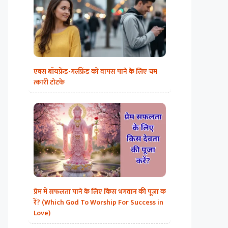
एक्स बॉयफ्रेंड-गर्लफ्रेंड को वापस पाने के लिए चम
त्कारी टोटके
प्रेम में सफलता पाने के लिए किस भगवान की पूजा क
रें? (Which God To Worship For Success in
Love)