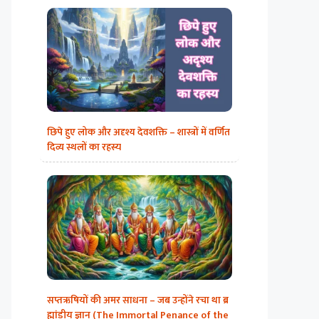
छिपे हुए लोक और अदृश्य देवशक्ति – शास्त्रों में वर्णित
दिव्य स्थलों का रहस्य
सप्तऋषियों की अमर साधना – जब उन्होंने रचा था ब्र
ह्मांडीय ज्ञान (The Immortal Penance of the