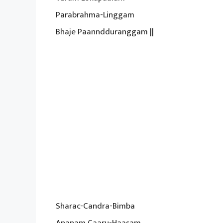
Parabrahma-Linggam
Bhaje Paanndduranggam ||
Sharac-Candra-Bimba
Ananam Caaru-Haasam