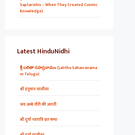
Saptarishis – When They Created Cosmic
Knowledge)
Latest HinduNidhi
శ్రీ లలితా సహస్రనామం (Lalitha Sahasranama
m Telugu)
श्री हनुमान चालीसा
जय अम्बे गौरी की आरती
श्री दुर्गा नवरात्रि व्रत कथा
श्री दुर्गा चालीसा