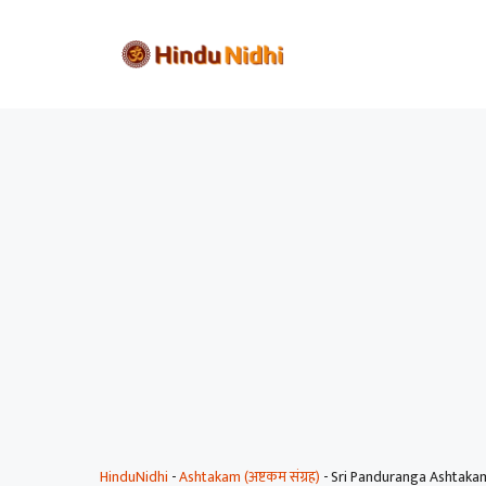
Skip
to
content
HinduNidhi
-
Ashtakam (अष्टकम संग्रह)
-
Sri Panduranga Ashtaka