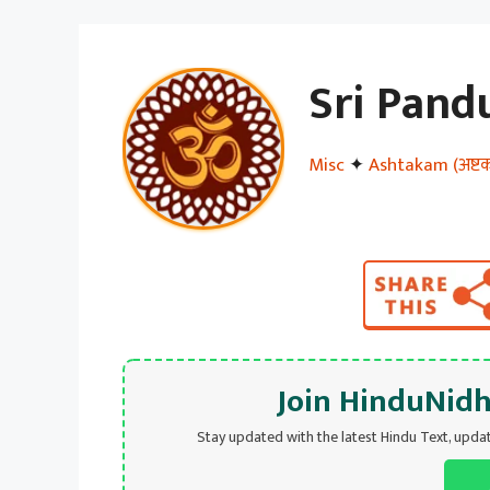
Sri Pan
Misc
✦
Ashtakam (अष्टकम
Join HinduNid
Stay updated with the latest Hindu Text, upda