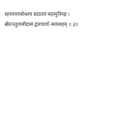
रहस्यत्रयबोधस्य प्रदातारं महामुनिम्ज्ञ ।
श्रीतनतुलसीदासं द्वाराचार्यं नमाम्यहम् ॥ ३॥