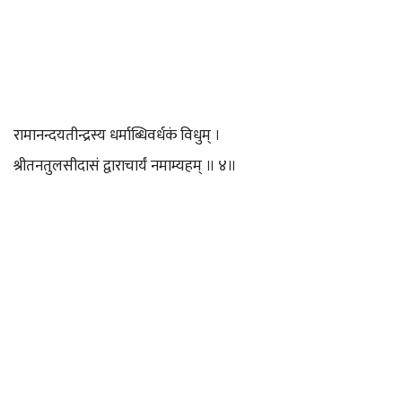
रामानन्दयतीन्द्रस्य धर्माब्धिवर्धकं विधुम् ।
श्रीतनतुलसीदासं द्वाराचार्यं नमाम्यहम् ॥ ४॥