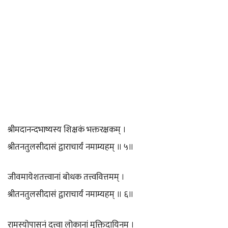
श्रीमदानन्दभाष्यस्य शिक्षकं भक्तरक्षकम् ।
श्रीतनतुलसीदासं द्वाराचार्यं नमाम्यहम् ॥ ५॥
जीवमायेशतत्त्वानां बोधक तत्त्ववित्तमम् ।
श्रीतनतुलसीदासं द्वाराचार्यं नमाम्यहम् ॥ ६॥
रामस्योपासनं दत्त्वा लोकानां मुक्तिदायिनम् ।