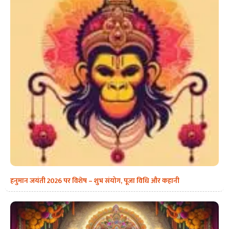
हनुमान जयंती 2026 पर विशेष – शुभ संयोग, पूजा विधि और कहानी