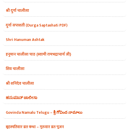
श्री दुर्गा चालीसा
दुर्गा सप्तशती (Durga Saptashati PDF)
Shri Hanuman Ashtak
हनुमान चालीसा पाठ {स्वामी रामभद्राचार्य जी}
शिव चालीसा
श्री शनिदेव चालीसा
ಹನುಮಾನ್ ಚಾಲೀಸಾ
Govinda Namalu Telugu – శ్రీ గోవింద నామాలు
बृहस्पतिवार व्रत कथा – गुरुवार व्रत पूजन