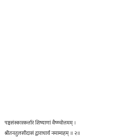
पञ्चसंस्कारकर्त्तारं शिष्याणां वैष्ण्वोत्तमम् ।
श्रीतनतुलसीदासं द्वाराचार्यं नमाम्यहम् ॥ २॥