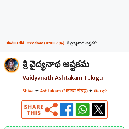
HinduNidhi
-
Ashtakam (अष्टकम संग्रह)
-
శ్రీ వైద్యనాథ అష్టకమ
శ్రీ వైద్యనాథ అష్టకమ
Vaidyanath Ashtakam Telugu
Shiva
✦
Ashtakam (अष्टकम संग्रह)
✦
తెలుగు