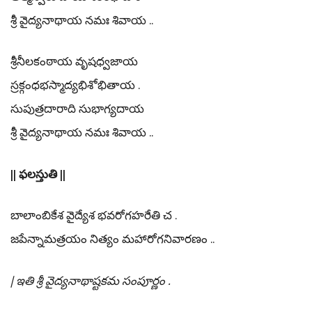
శ్రీ వైద్యనాథాయ నమః శివాయ ..
శ్రీనీలకంఠాయ వృషధ్వజాయ
స్రక్గంధభస్మాద్యభిశోభితాయ .
సుపుత్రదారాది సుభాగ్యదాయ
శ్రీ వైద్యనాథాయ నమః శివాయ ..
|| ఫలస్తుతి ||
బాలాంబికేశ వైద్యేశ భవరోగహరేతి చ .
జపేన్నామత్రయం నిత్యం మహారోగనివారణం ..
| ఇతి శ్రీ వైద్యనాథాష్టకమ సంపూర్ణం .