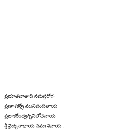
ప్రభూతవాతాది సమస్తరోగ-
ప్రణాశకర్త్రే మునివందితాయ .
ప్రభాకరేంద్వగ్నివిలోచనాయ
శ్రీ వైద్యనాథాయ నమః శివాయ ..