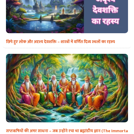
छिपे हुए लोक और अदृश्य देवशक्ति – शास्त्रों में वर्णित दिव्य स्थलों का रहस्य
सप्तऋषियों की अमर साधना – जब उन्होंने रचा था ब्रह्मांडीय ज्ञान (The Immorta