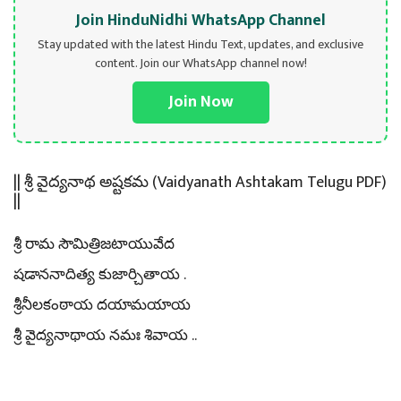
Join HinduNidhi WhatsApp Channel
Stay updated with the latest Hindu Text, updates, and exclusive
content. Join our WhatsApp channel now!
Join Now
|| శ్రీ వైద్యనాథ అష్టకమ (Vaidyanath Ashtakam Telugu PDF)
||
శ్రీ రామ సౌమిత్రిజటాయువేద
షడాననాదిత్య కుజార్చితాయ .
శ్రీనీలకంఠాయ దయామయాయ
శ్రీ వైద్యనాథాయ నమః శివాయ ..