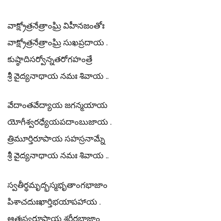
వాక్ష్రోత్రనేత్రాంఘ్రి విహీనజంతోః
వాక్ష్రోత్రనేత్రాంఘ్రి సుఖప్రదాయ .
కుష్ఠాదిసర్వోన్నతరోగహంత్రే
శ్రీ వైద్యనాథాయ నమః శివాయ ..
వేదాంతవేద్యాయ జగన్మయాయ
యోగీశ్వరధ్యేయపదాంబుజాయ .
త్రిమూర్తిరూపాయ సహస్రనామ్నే
శ్రీ వైద్యనాథాయ నమః శివాయ ..
స్వతీర్థమృద్భస్మభృతాంగభాజాం
పిశాచదుఃఖార్తిభయాపహాయ .
ఆత్మస్వరూపాయ శరీరభాజాం