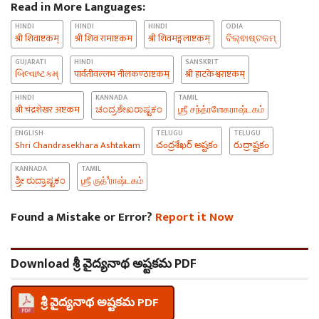
Read in More Languages:
HINDI
HINDI
HINDI
ODIA
श्री शिवाष्टकम्
श्री शिव रामाष्टकम
श्री शिवमङ्गलाष्टकम्
ବିଲ୍ଵାଷ୍ଟକମ୍
GUJARATI
HINDI
SANSKRIT
બિલ્વાષ્ટકમ્
पार्वतीवल्लभ नीलकण्ठाष्टकम्
श्री हाटकेश्वराष्टकम्
HINDI
KANNADA
TAMIL
श्री चंद्रशेखर अष्टकम
ಚಂದ್ರಶೇಖರಾಷ್ಟಕಂ
ஶ்ரீ சந்த்ரஶேகராஷ்டகம்
ENGLISH
TELUGU
TELUGU
Shri Chandrasekhara Ashtakam
చంద్రశేఖర్ అష్టకం
రుద్రాష్టకం
KANNADA
TAMIL
ಶ್ರೀ ರುದ್ರಾಷ್ಟಕಂ
ஶ்ரீ ருத்³ராஷ்டகம்
Found a Mistake or Error?
Report it Now
Download శ్రీ వైద్యనాథ అష్టకమ PDF
శ్రీ వైద్యనాథ అష్టకమ PDF