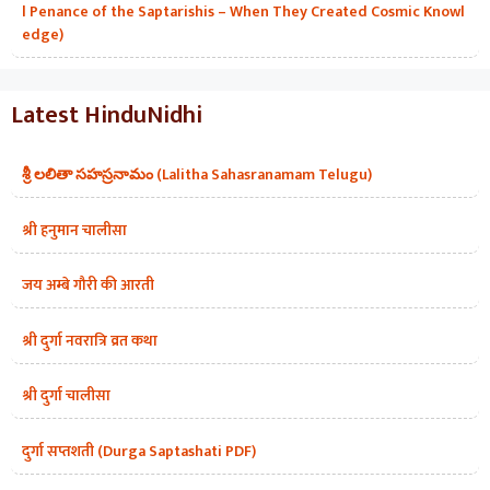
l Penance of the Saptarishis – When They Created Cosmic Knowl
edge)
Latest HinduNidhi
శ్రీ లలితా సహస్రనామం (Lalitha Sahasranamam Telugu)
श्री हनुमान चालीसा
जय अम्बे गौरी की आरती
श्री दुर्गा नवरात्रि व्रत कथा
श्री दुर्गा चालीसा
दुर्गा सप्तशती (Durga Saptashati PDF)