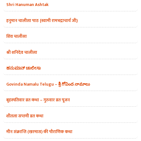
Shri Hanuman Ashtak
हनुमान चालीसा पाठ {स्वामी रामभद्राचार्य जी}
शिव चालीसा
श्री शनिदेव चालीसा
ಹನುಮಾನ್ ಚಾಲೀಸಾ
Govinda Namalu Telugu – శ్రీ గోవింద నామాలు
बृहस्पतिवार व्रत कथा – गुरुवार व्रत पूजन
शीतला सप्तमी व्रत कथा
मीन संक्रान्ति (खरमास) की पौराणिक कथा