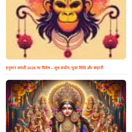
हनुमान जयंती 2026 पर विशेष – शुभ संयोग, पूजा विधि और कहानी