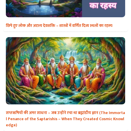
छिपे हुए लोक और अदृश्य देवशक्ति – शास्त्रों में वर्णित दिव्य स्थलों का रहस्य
सप्तऋषियों की अमर साधना – जब उन्होंने रचा था ब्रह्मांडीय ज्ञान (The Immorta
l Penance of the Saptarishis – When They Created Cosmic Knowl
edge)