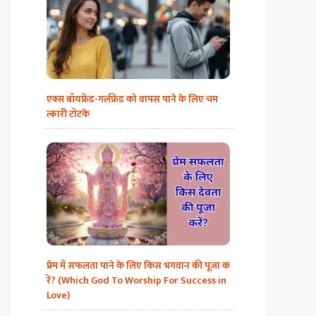
एक्स बॉयफ्रेंड-गर्लफ्रेंड को वापस पाने के लिए चम
त्कारी टोटके
प्रेम में सफलता पाने के लिए किस भगवान की पूजा क
रें? (Which God To Worship For Success in
Love)