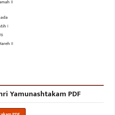
gamah ॥
Sada
tih ।
ti
Hareh ॥
hri Yamunashtakam PDF
takam PDF