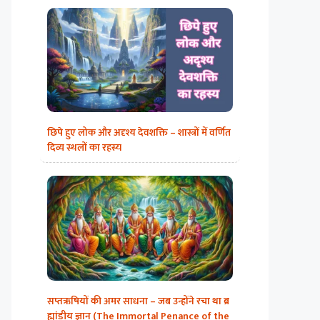
छिपे हुए लोक और अदृश्य देवशक्ति – शास्त्रों में वर्णित
दिव्य स्थलों का रहस्य
सप्तऋषियों की अमर साधना – जब उन्होंने रचा था ब्र
ह्मांडीय ज्ञान (The Immortal Penance of the