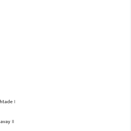
htade ।
havay ॥