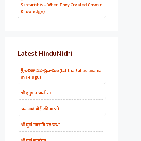
Saptarishis – When They Created Cosmic
Knowledge)
Latest HinduNidhi
శ్రీ లలితా సహస్రనామం (Lalitha Sahasranama
m Telugu)
श्री हनुमान चालीसा
जय अम्बे गौरी की आरती
श्री दुर्गा नवरात्रि व्रत कथा
श्री दुर्गा चालीसा