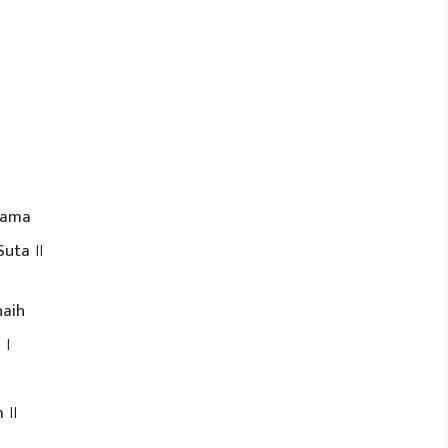
tama
Suta ॥
aih
 ।
m ॥