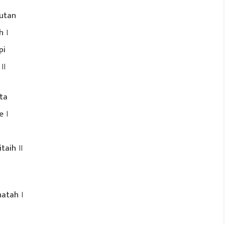
utan
h ।
pi
 ॥
ta
e ।
itaih ॥
atah ।