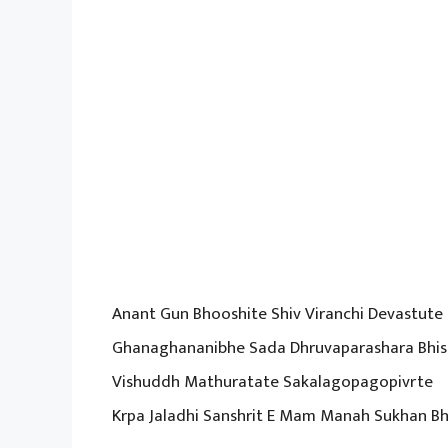
Anant Gun Bhooshite Shiv Viranchi Devastute
Ghanaghananibhe Sada Dhruvaparashara Bhis
Vishuddh Mathuratate Sakalagopagopivrte
Krpa Jaladhi Sanshrit E Mam Manah Sukhan B