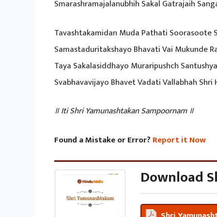
Smarashramajalanubhih Sakal Gatrajaih San
Tavashtakamidan Muda Pathati Soorasoote 
Samastaduritakshayo Bhavati Vai Mukunde Ra
Taya Sakalasiddhayo Muraripushch Santushya
Svabhavavijayo Bhavet Vadati Vallabhah Shri 
॥ Iti Shri Yamunashtakan Sampoornam ॥
Found a Mistake or Error?
Report it Now
Download S
Shri Yamunash