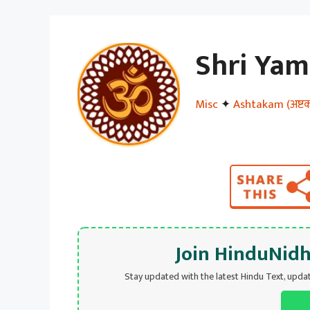
Shri Ya
Misc
✦
Ashtakam (अष्टकम
Join HinduNid
Stay updated with the latest Hindu Text, upda