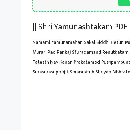
|| Shri Yamunashtakam PDF |
Namami Yamunamahan Sakal Siddhi Hetun M
Murari Pad Pankaj Sfuradamand Renutkatam 
Tatasth Nav Kanan Prakatamod Pushpambun
Surasurasupoojit Smarapituh Shriyan Bibhrat