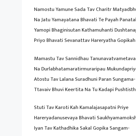
Namostu Yamune Sada Tav Charitr Matyadbh
Na Jatu Yamayatana Bhavati Te Payah Panata
Yamopi Bhaginisutan Kathamuhanti Dushtana
Priyo Bhavati Sevanattav Hareryatha Gopikah
Mamastu Tav Sannidhau Tanunavatvametava
Na Durlabhatamaratirmuraripau Mukundapriy
Atostu Tav Lalana Suradhuni Paran Sungama-
Ttavaiv Bhuvi Keertita Na Tu Kadapi Pushtisth
Stuti Tav Karoti Kah Kamalajasapatni Priye
Hareryadanusevaya Bhavati Saukhyamamoksh
Iyan Tav Kathadhika Sakal Gopika Sangam-