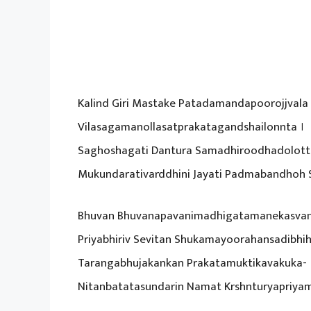
Kalind Giri Mastake Patadamandapoorojjvala
Vilasagamanollasatprakatagandshailonnta ।
Saghoshagati Dantura Samadhiroodhadolot
Mukundarativarddhini Jayati Padmabandhoh 
Bhuvan Bhuvanapavanimadhigatamanekasvan
Priyabhiriv Sevitan Shukamayoorahansadibhih
Tarangabhujakankan Prakatamuktikavakuka-
Nitanbatatasundarin Namat Krshnturyapriya